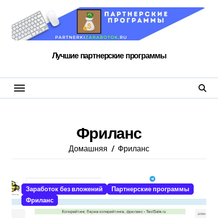
Перейти
к
содержанию
Лучшие партнерские программы
Фриланс
Домашняя
Фриланс
Заработок без вложений
Партнерские программы
Фриланс