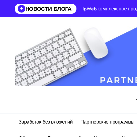
Перейти
НОВОСТИ БЛОГА
IpWeb комплексное про
к
содержанию
Заработок без вложений
Партнерские программы