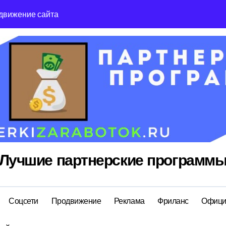
движение сайта
Reg Ru топ реги
Лучшие партнерские программ
Соцсети
Продвижение
Реклама
Фриланс
Офици