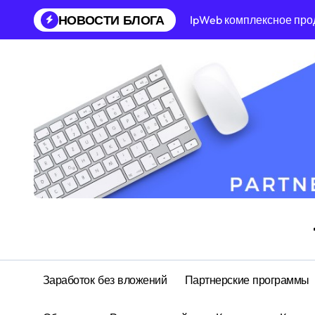
Перейти
НОВОСТИ БЛОГА
IpWeb комплексное про
к
содержанию
Заработок без вложений
Партнерские программы