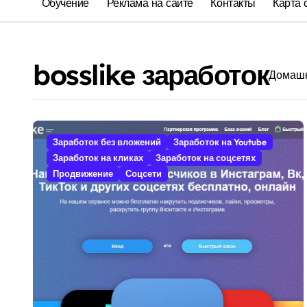
Обучение
Реклама на сайте
Контакты
Карта 
bosslike заработок
Домаш
Заработок без вложений
Заработок на Youtube
Заработок на кликах
Заработок на соцсетях
Продвижение
Соцсети