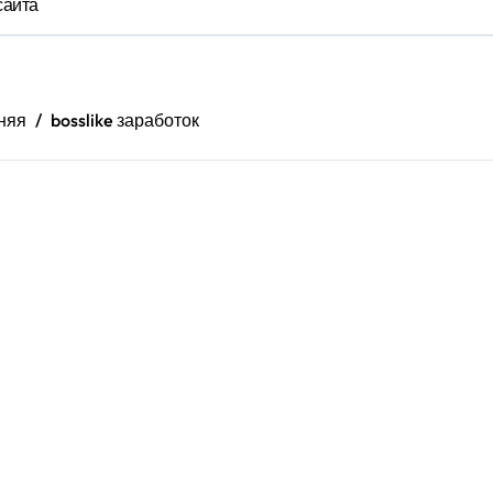
сайта
няя
bosslike заработок