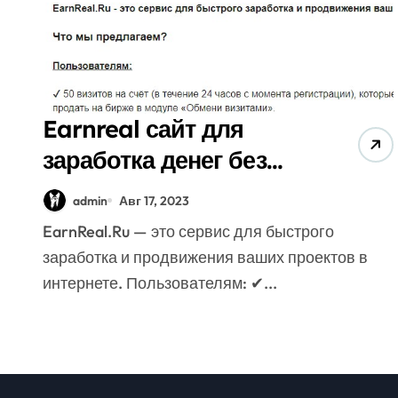
Earnreal сайт для
заработка денег без
вложений на просмотре
admin
Авг 17, 2023
рекламы
EarnReal.Ru — это сервис для быстрого
заработка и продвижения ваших проектов в
интернете. Пользователям: ✔...