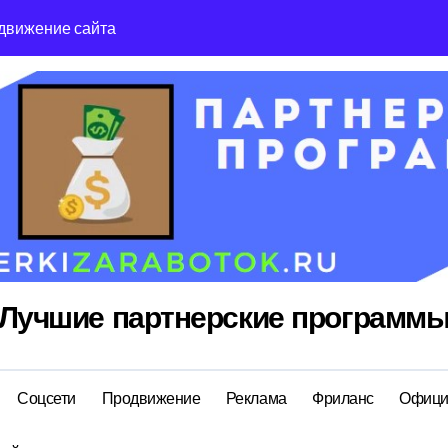
движение сайта
Reg Ru топ реги
Лучшие партнерские программ
Соцсети
Продвижение
Реклама
Фриланс
Офици