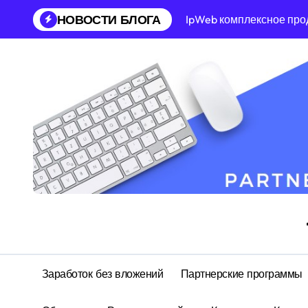
Перейти
НОВОСТИ БЛОГА
IpWeb комплексное про
к
содержанию
Заработок без вложений
Партнерские программы