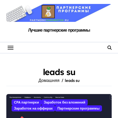
Перейти
к
содержанию
Лучшие партнерские программы
leads su
Домашняя
leads su
CPA партнерки
Заработок без вложений
Заработок на офферах
Партнерские программы