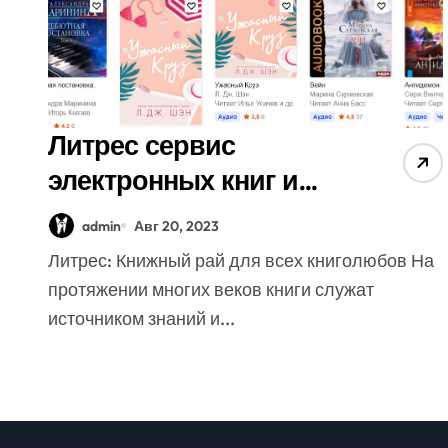
Литрес сервис
электронных книг и
аудиокниг с
admin
Авг 20, 2023
партнерской
Литрес: Книжный рай для всех книголюбов На
программой
протяжении многих веков книги служат
источником знаний и...