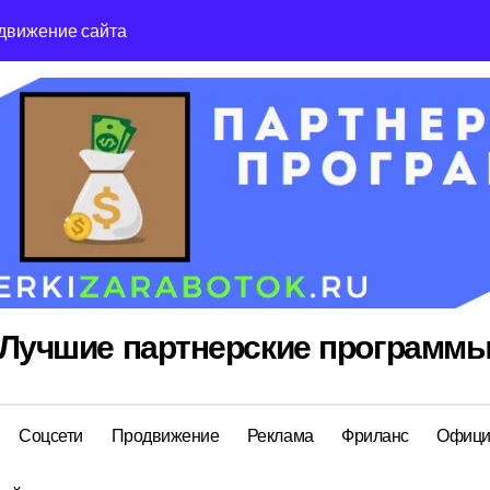
движение сайта
Reg Ru топ реги
Лучшие партнерские программ
Соцсети
Продвижение
Реклама
Фриланс
Офици