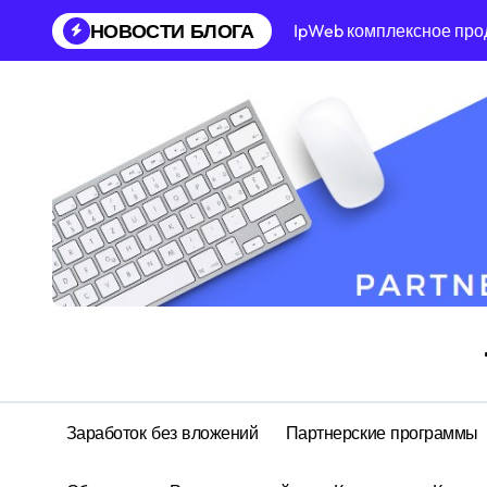
Перейти
НОВОСТИ БЛОГА
IpWeb комплексное про
к
содержанию
Заработок без вложений
Партнерские программы