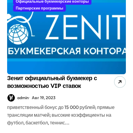
Официальные букмекерские конторы
Партнерские программы
Зенит официальный букмекер с
возможностью VIP ставок
admin
Авг 19, 2023
приветственный бонус до 15 000 рублей; прямые
трансляции матчей; высокие коэффициенты на
футбол, баскетбол, теннис...