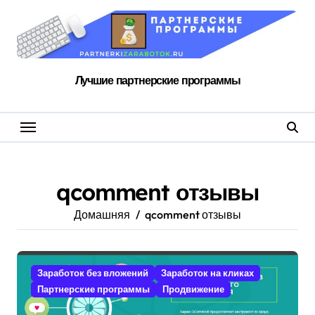
Перейти
к
содержанию
Лучшие партнерские программы
qcomment отзывы
Домашняя
qcomment отзывы
Заработок без вложений
Заработок на кликах
Партнерские программы
Продвижение