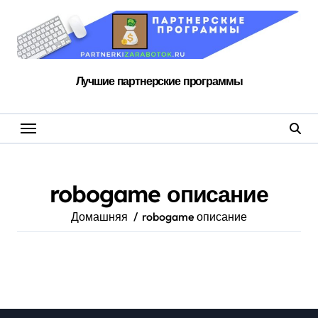
Перейти
к
содержанию
Лучшие партнерские программы
robogame описание
Домашняя
robogame описание