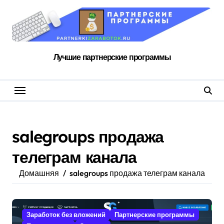
Перейти
к
содержанию
Лучшие партнерские программы
salegroups продажа
телеграм канала
Домашняя
salegroups продажа телеграм канала
Заработок без вложений
Партнерские программы