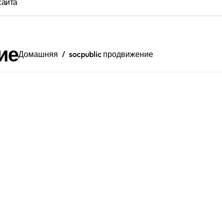
сайта
ие
Домашняя
socpublic продвижение