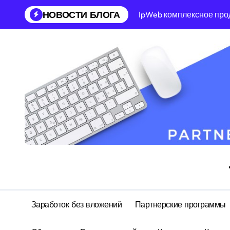
Перейти
НОВОСТИ БЛОГА
IpWeb комплексное про
к
содержанию
Заработок без вложений
Партнерские программы