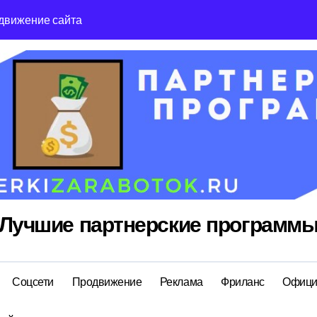
движение сайта
Reg Ru топ реги
Лучшие партнерские программ
Соцсети
Продвижение
Реклама
Фриланс
Офици