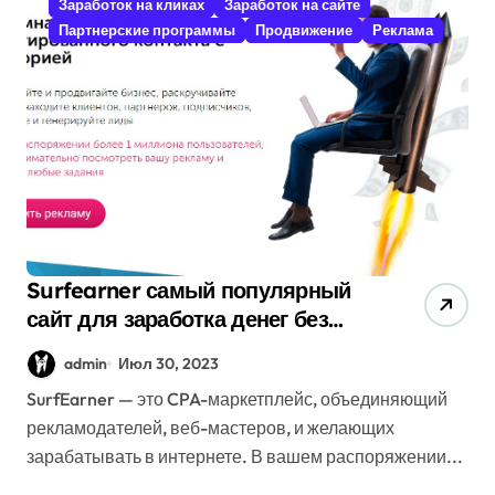
Заработок на кликах
Заработок на сайте
Партнерские программы
Продвижение
Реклама
Surfearner самый популярный
сайт для заработка денег без
вложений
admin
Июл 30, 2023
SurfEarner — это CPA-маркетплейс, объединяющий
рекламодателей, веб-мастеров, и желающих
зарабатывать в интернете. В вашем распоряжении...