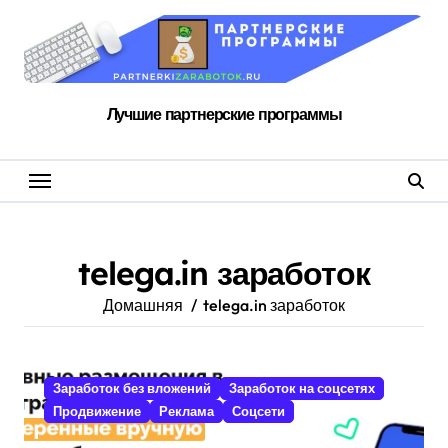
Перейти
к
содержанию
Лучшие партнерские программы
telega.in заработок
Домашняя
telega.in заработок
Заработок без вложений
Заработок на соцсетях
Продвижение
Реклама
Соцсети