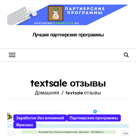
Перейти
к
содержанию
Лучшие партнерские программы
textsale отзывы
Домашняя
textsale отзывы
Заработок без вложений
Партнерские программы
Фриланс