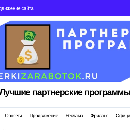
движение сайта
Reg Ru топ реги
Лучшие партнерские программ
Соцсети
Продвижение
Реклама
Фриланс
Офици