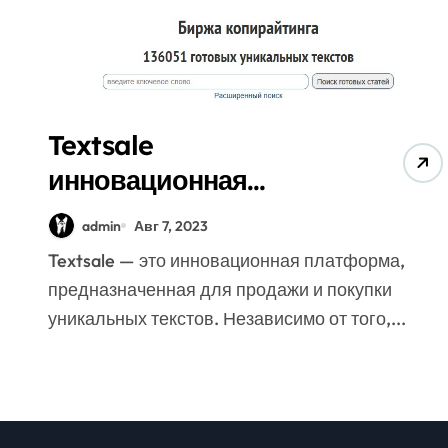
Textsale
инновационная
платформа,
admin
Авг 7, 2023
предназначенная для
Textsale — это инновационная платформа,
продажи и покупки
предназначенная для продажи и покупки
уникальных текстов.
уникальных текстов. Независимо от того,...