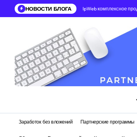
Перейти
НОВОСТИ БЛОГА
IpWeb комплексное про
к
содержанию
Заработок без вложений
Партнерские программы