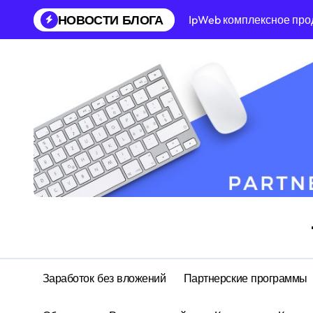
Перейти
НОВОСТИ БЛОГА
IpWeb комплексное про
к
содержанию
Заработок без вложений
Партнерские программы