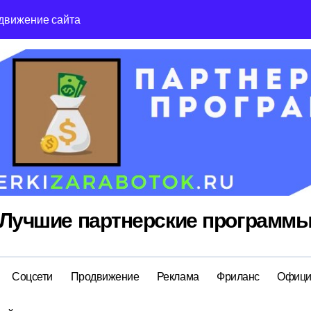
движение сайта
Reg Ru топ реги
Лучшие партнерские программ
Соцсети
Продвижение
Реклама
Фриланс
Офици