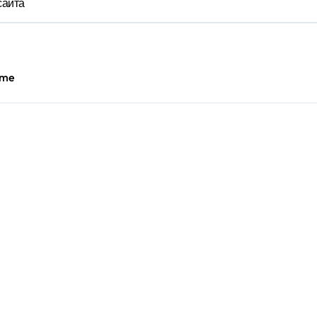
сайта
s.me