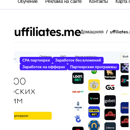
Обучение
Реклама на сайте
Контакты
Карта 
uffiliates.me
Домашняя
uffiliate
CPA партнерки
Заработок без вложений
Заработок на офферах
Партнерские программы