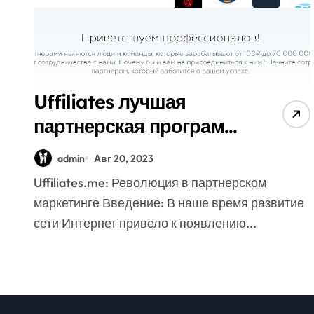
Uffiliates лучшая
партнерская программа
более 300 офферов
admin
Авг 20, 2023
Uffiliates.me: Революция в партнерском
маркетинге Введение: В наше время развитие
сети Интернет привело к появлению...