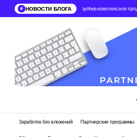
Перейти
НОВОСТИ БЛОГА
IpWeb комплексное про
к
содержанию
Заработок без вложений
Партнерские программы