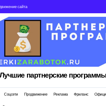
движение сайта
Reg Ru топ реги
Лучшие партнерские программ
Соцсети
Продвижение
Реклама
Фриланс
Офици