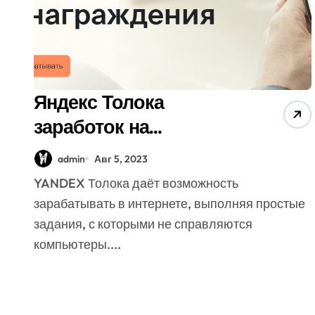
Яндекс Толока
заработок на
выполнении
admin
Авг 5, 2023
несложных заданий
YANDEX Толока даёт возможность
зарабатывать в интернете, выполняя простые
задания, с которыми не справляются
компьютеры....