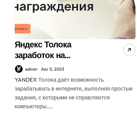
Яндекс Толока
заработок на
выполнении
admin
Авг 5, 2023
несложных заданий
YANDEX Толока даёт возможность
зарабатывать в интернете, выполняя простые
задания, с которыми не справляются
компьютеры....