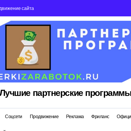
движение сайта
Reg Ru топ реги
Лучшие партнерские программ
Соцсети
Продвижение
Реклама
Фриланс
Офици