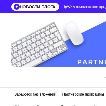
Перейти
НОВОСТИ БЛОГА
IpWeb комплексное про
к
содержанию
Заработок без вложений
Партнерские программы