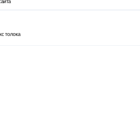
сайта
кс толока