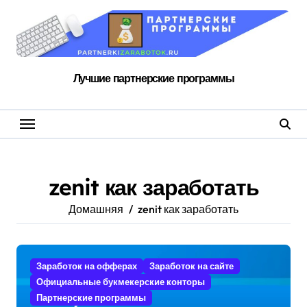
Перейти
к
содержанию
Лучшие партнерские программы
zenit как заработать
Домашняя
zenit как заработать
Заработок на офферах
Заработок на сайте
Официальные букмекерские конторы
Партнерские программы