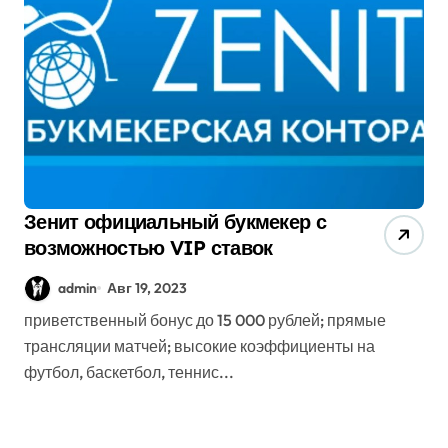
Зенит официальный букмекер с
возможностью VIP ставок
admin
Авг 19, 2023
приветственный бонус до 15 000 рублей; прямые
трансляции матчей; высокие коэффициенты на
футбол, баскетбол, теннис...