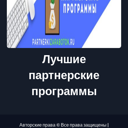
ц
и
я
з
а
Лучшие
п
и
партнерские
с
е
программы
й
Авторские права © Все права защищены
|