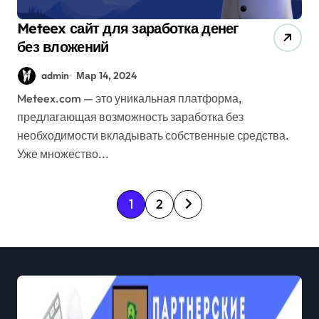
Meteex сайт для заработка денег
без вложений
admin
Мар 14, 2024
Meteex.com — это уникальная платформа,
предлагающая возможность заработка без
необходимости вкладывать собственные средства.
Уже множество...
П
1
2
а
г
и
н
а