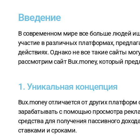
Введение
В современном мире все больше людей ищут возможности заработка в интернете. Одним из популярных способов стало
участие в различных платформах, предлаг
действиях. Однако не все такие сайты мог
рассмотрим сайт Bux.money, который предл
1. Уникальная концепция
Bux.money отличается от других платформ своей уникальной концепцией. Здесь пользователи не только могут
зарабатывать с помощью просмотра рекла
средства для получения пассивного дохо
ставками и сроками.