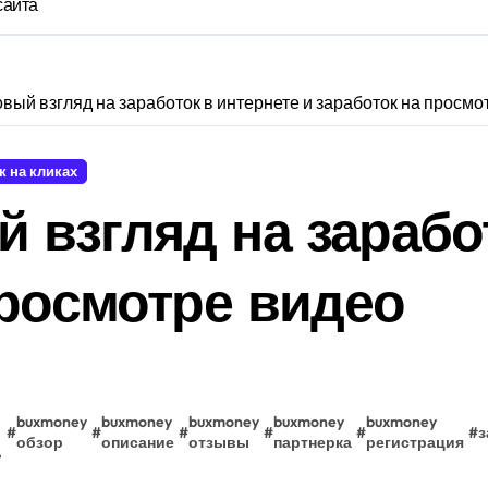
сайта
вый взгляд на заработок в интернете и заработок на просмо
к на кликах
взгляд на заработ
просмотре видео
buxmoney
buxmoney
buxmoney
buxmoney
buxmoney
#
#
#
#
#
#
з
обзор
описание
отзывы
партнерка
регистрация
ь