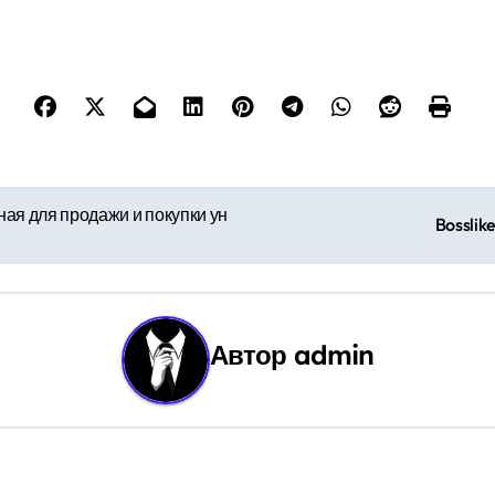
ая для продажи и покупки ун
Bossli
Автор
admin