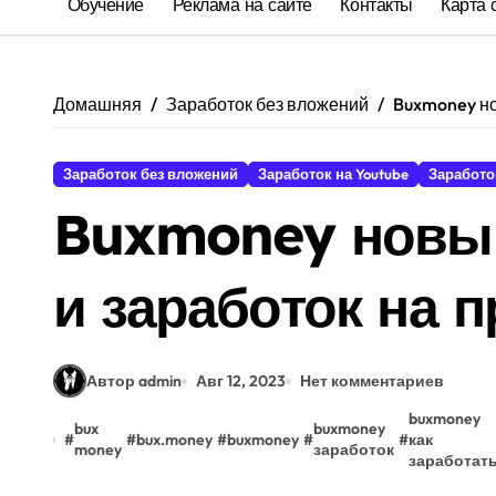
Обучение
Реклама на сайте
Контакты
Карта 
Домашняя
Заработок без вложений
Buxmoney но
Заработок без вложений
Заработок на Youtube
Заработо
Buxmoney новый 
и заработок на 
Автор admin
Авг 12, 2023
Нет комментариев
buxmoney
bux
buxmoney
#
#
bux.money
#
buxmoney
#
#
как
money
заработок
заработат