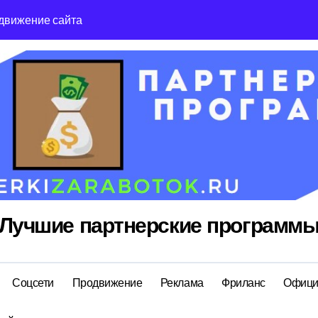
движение сайта
Reg Ru топ реги
Лучшие партнерские программ
Соцсети
Продвижение
Реклама
Фриланс
Офици