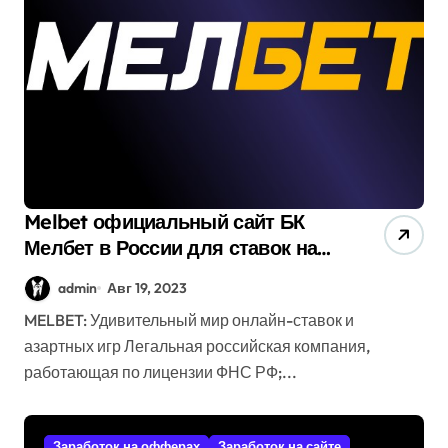
Melbet официальный сайт БК
Мелбет в России для ставок на
спорт
admin
Авг 19, 2023
MELBET: Удивительный мир онлайн-ставок и
азартных игр Легальная российская компания,
работающая по лицензии ФНС РФ;...
Заработок на офферах
Заработок на сайте