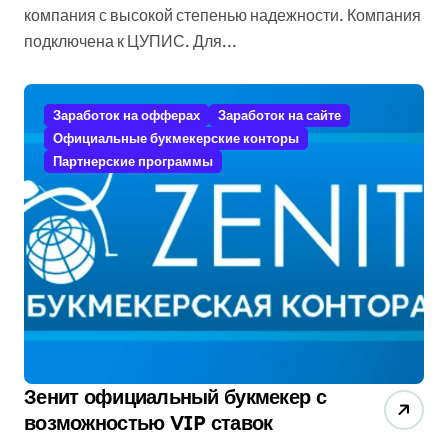
компания с высокой степенью надежности. Компания
подключена к ЦУПИС. Для...
Заработок на офферах
Заработок на сайте
Официальные букмекерские конторы
Партнерские программы
Зенит официальный букмекер с
возможностью VIP ставок