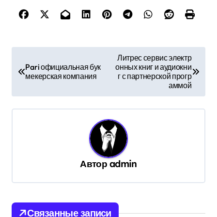
Литрес сервис электр
Pari официальная бук
онных книг и аудиокни
мекерская компания
г с партнерской прогр
аммой
Автор
admin
Связанные записи