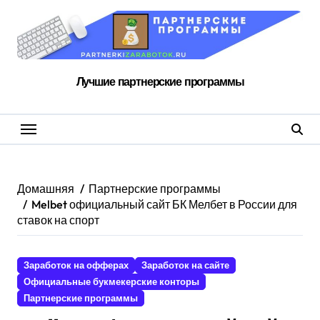
Лучшие партнерские программы
Домашняя
Партнерские программы
Melbet официальный сайт БК Мелбет в России для
ставок на спорт
Заработок на офферах
Заработок на сайте
Официальные букмекерские конторы
Партнерские программы