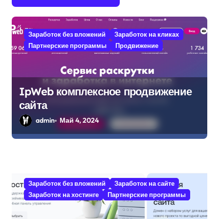
Заработок без вложений
Заработок на кликах
Партнерские программы
Продвижение
IpWeb комплексное продвижение
сайта
admin
Май 4, 2024
Заработок без вложений
Заработок на сайте
Заработок на хостинге
Партнерские программы