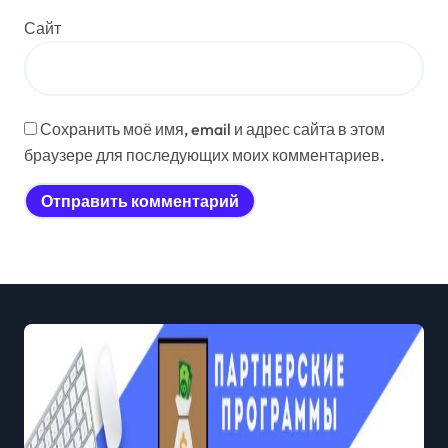
Сайт
Сохранить моё имя, email и адрес сайта в этом
браузере для последующих моих комментариев.