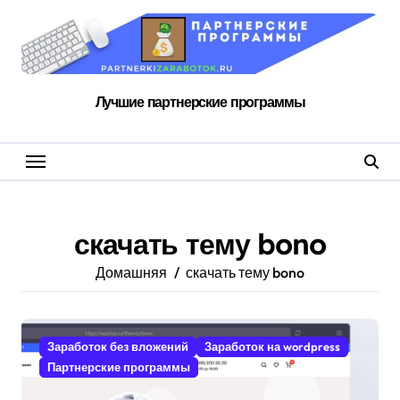
Перейти
к
содержанию
Лучшие партнерские программы
скачать тему bono
Домашняя
скачать тему bono
Заработок без вложений
Заработок на wordpress
Партнерские программы