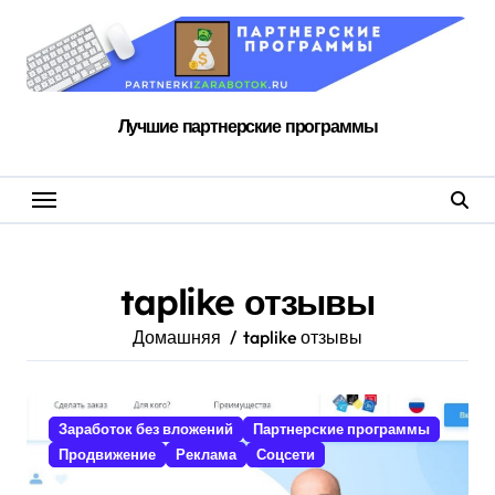
Перейти
к
содержанию
Лучшие партнерские программы
taplike отзывы
Домашняя
taplike отзывы
Заработок без вложений
Партнерские программы
Продвижение
Реклама
Соцсети