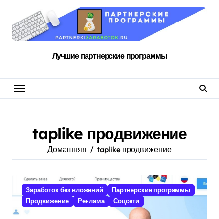
Перейти
к
содержанию
Лучшие партнерские программы
taplike продвижение
Домашняя
taplike продвижение
Заработок без вложений
Партнерские программы
Продвижение
Реклама
Соцсети