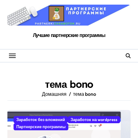
Перейти
к
содержанию
Лучшие партнерские программы
тема bono
Домашняя
тема bono
Заработок без вложений
Заработок на wordpress
Партнерские программы