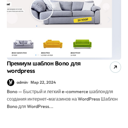
Премиум шаблон Bono для
wordpress
admin
Мар 22, 2024
Bono — Быстрый и легкий e-commerce шаблондля
создания интернет-магазинов на WordPress Шаблон
Bono для WordPress...