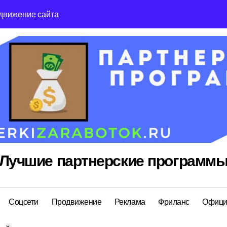
движение сайта
Reg Ru топ реги
Лучшие партнерские программ
Соцсети
Продвижение
Реклама
Фриланс
Офици