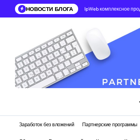
Перейти
НОВОСТИ БЛОГА
IpWeb комплексное про
к
содержанию
Заработок без вложений
Партнерские программы