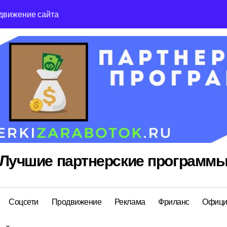
движение сайта
Reg Ru топ реги
Лучшие партнерские программ
Соцсети
Продвижение
Реклама
Фриланс
Офици