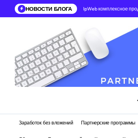
Перейти
НОВОСТИ БЛОГА
IpWeb комплексное про
к
содержанию
Заработок без вложений
Партнерские программы