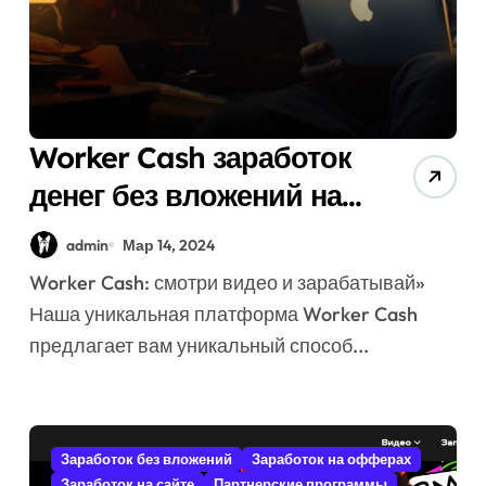
Worker Cash заработок
денег без вложений на
просмотре видео
admin
Мар 14, 2024
Worker Cash: смотри видео и зарабатывай»
Наша уникальная платформа Worker Cash
предлагает вам уникальный способ...
Заработок без вложений
Заработок на офферах
Заработок на сайте
Партнерские программы