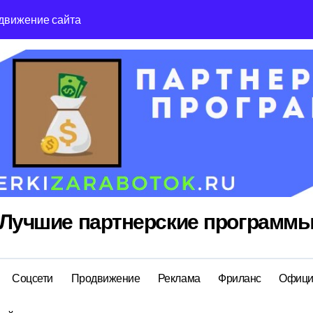
движение сайта
Reg Ru топ реги
Лучшие партнерские программ
Соцсети
Продвижение
Реклама
Фриланс
Офици