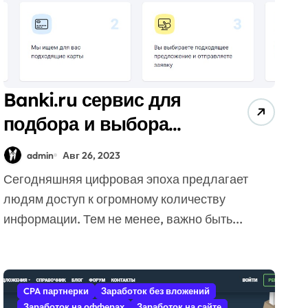
Banki.ru сервис для
подбора и выбора
кредитных и
admin
Авг 26, 2023
дебетовых карт
Сегодняшняя цифровая эпоха предлагает
людям доступ к огромному количеству
информации. Тем не менее, важно быть...
CPA партнерки
Заработок без вложений
Заработок на офферах
Заработок на сайте