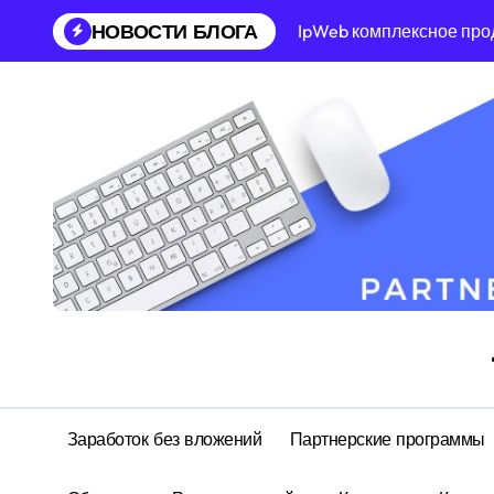
Перейти
НОВОСТИ БЛОГА
IpWeb комплексное про
к
содержанию
Заработок без вложений
Партнерские программы