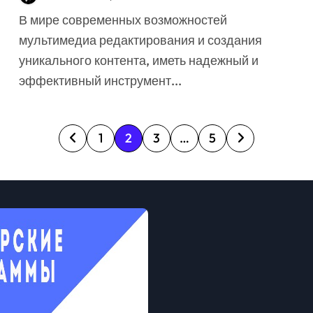
видео
В мире современных возможностей
мультимедиа редактирования и создания
уникального контента, иметь надежный и
эффективный инструмент...
П
1
2
3
…
5
а
г
и
н
а
ц