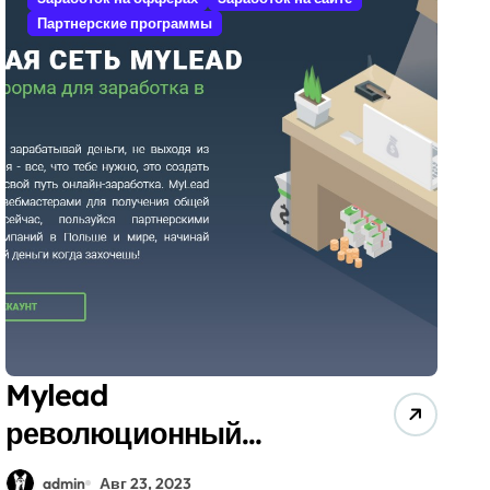
Партнерские программы
Mylead
революционный
партнерский
admin
Авг 23, 2023