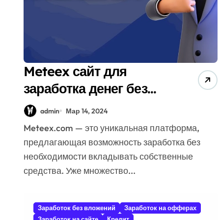
Meteex сайт для
заработка денег без
вложений
admin
Мар 14, 2024
Meteex.com — это уникальная платформа,
предлагающая возможность заработка без
необходимости вкладывать собственные
средства. Уже множество...
Заработок без вложений
Заработок на офферах
Заработок на сайте
Кредит